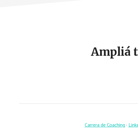
Footer
CTA
Ampliá t
Carrera de Coaching
·
Link