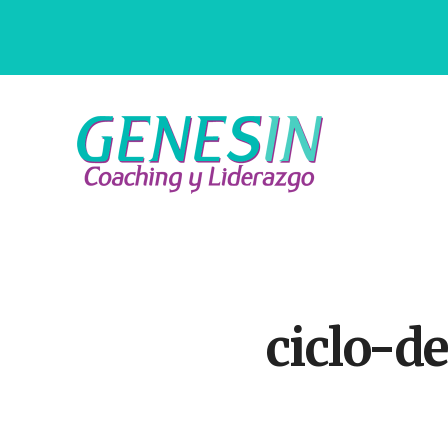
Saltar
Skip
al
to
contenido
footer
principal
Centro
de
Coaching
y
Liderazgo
ciclo-d