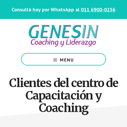
Saltar
Skip
Consultá hoy por WhatsApp al
011 6900-0256
al
to
contenido
footer
principal
Centro
de
MENU
Coaching
y
Liderazgo
Clientes del centro de
Capacitación y
Coaching