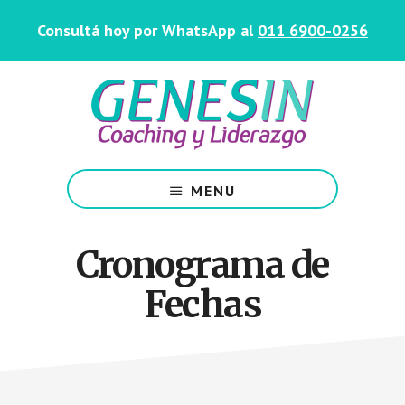
Saltar
Skip
Consultá hoy por WhatsApp al
011 6900-0256
al
to
contenido
footer
principal
Centro
de
MENU
Coaching
y
Liderazgo
Cronograma de
Fechas