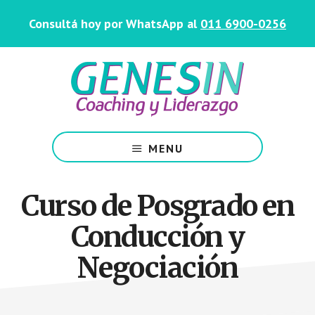
Saltar
Skip
Consultá hoy por WhatsApp al
011 6900-0256
al
to
contenido
footer
principal
Centro
de
MENU
Coaching
y
Liderazgo
Curso de Posgrado en
Conducción y
Negociación