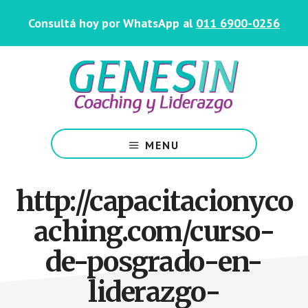
Saltar
Skip
Consultá hoy por WhatsApp al
011 6900-0256
al
to
contenido
footer
principal
Centro
de
MENU
Coaching
y
Liderazgo
http://capacitacionyco
aching.com/curso-
de-posgrado-en-
liderazgo-