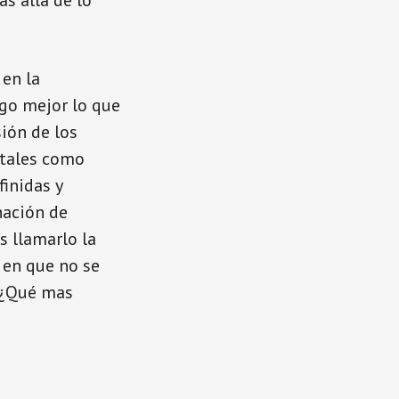
s allá de lo
 en la
ago mejor lo que
ión de los
 tales como
finidas y
nación de
s llamarlo la
s en que no se
? ¿Qué mas