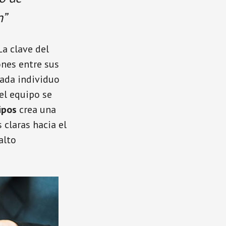
n”
La clave del
ones entre sus
cada individuo
el equipo se
ipos
crea una
claras hacia el
alto