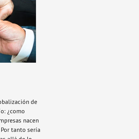
obalización de
fío: ¿como
 empresas nacen
 Por tanto sería