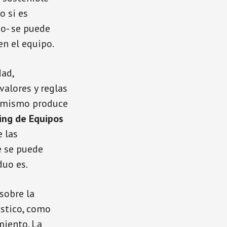
o si es
o- se puede
en el equipo.
dad,
valores y reglas
í mismo produce
ing de Equipos
 las
e se puede
duo es.
sobre la
óstico, como
miento. La