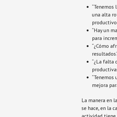
“Tenemos l
una alta r
productivo
“Hay un ma
para incre
“¿Cómo afr
resultados
“¿La falta
productiva
“Tenemos u
mejora par
La manera en la
se hace, en la c
actividad tiene