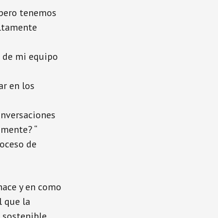
 pero tenemos
altamente
 de mi equipo
r en los
onversaciones
amente? “
oceso de
 hace y en como
l que la
 sostenible