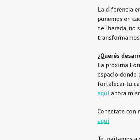
La diferencia en
ponemos en cada
deliberada, no 
transformamos 
¿Querés desarro
La próxima For
espacio donde p
fortalecer tu ca
aquí
ahora mism
Conectate con n
aquí
Te invitamos a