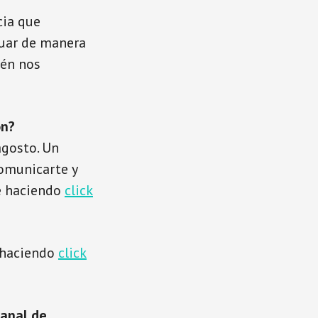
cia que
tuar de manera
ién nos
ón?
gosto. Un
comunicarte y
te haciendo
click
n haciendo
click
anal de