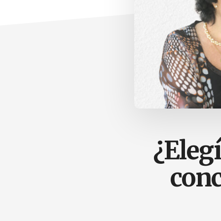
¿Elegí
conc