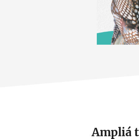
Footer
CTA
Ampliá t