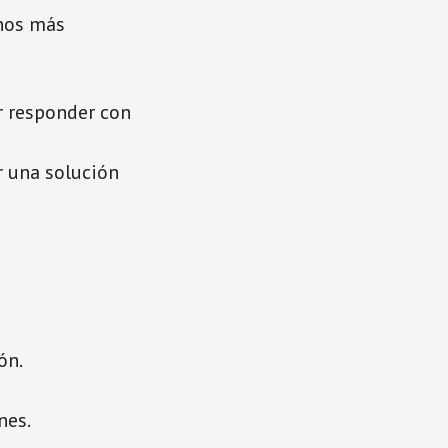
rnos más
r responder con
r una solución
ón.
nes.