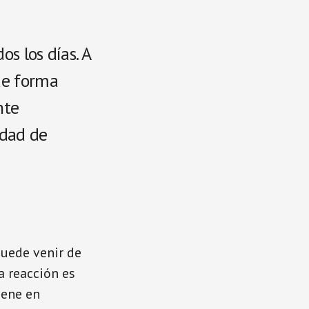
s los días. A
de forma
nte
lidad de
uede venir de
a reacción es
iene en