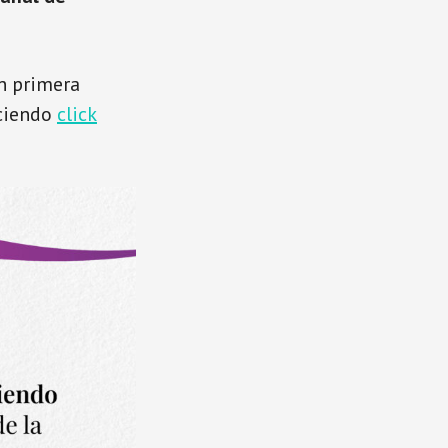
en primera
aciendo
click