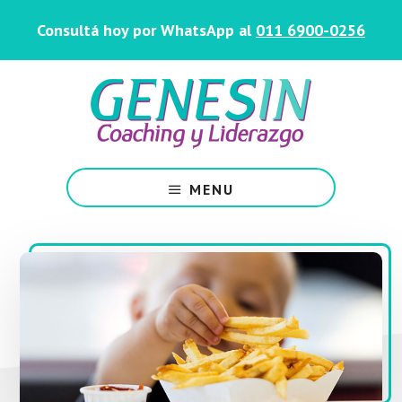
Saltar
Skip
Consultá hoy por WhatsApp al
011 6900-0256
al
to
contenido
footer
principal
Centro
de
MENU
Coaching
y
Liderazgo