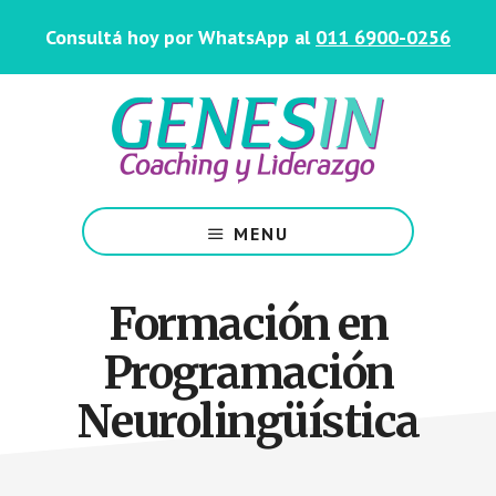
Saltar
Skip
Consultá hoy por WhatsApp al
011 6900-0256
al
to
contenido
footer
principal
Centro
de
MENU
Coaching
y
Liderazgo
Formación en
Programación
Neurolingüística