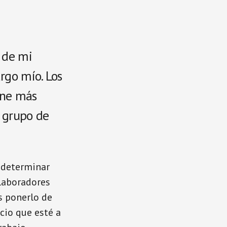
s de mi
rgo mío. Los
ene más
l grupo de
 determinar
olaboradores
s ponerlo de
cio que esté a