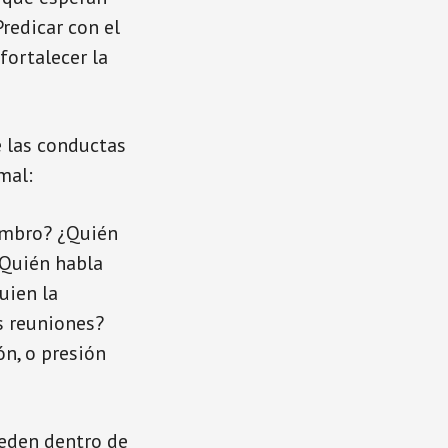
Predicar con el
fortalecer la
e las conductas
mal:
embro? ¿Quién
¿Quién habla
uien la
s reuniones?
ón, o presión
ceden dentro de