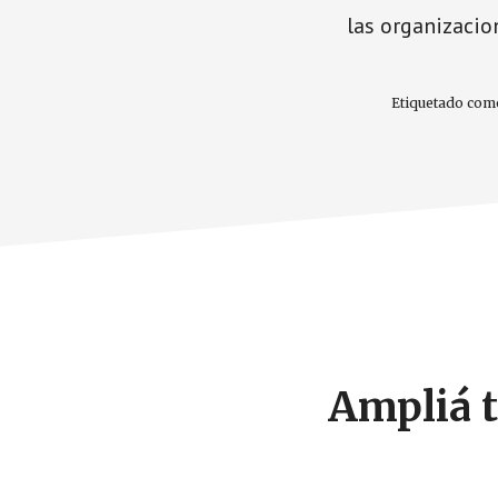
las organizaci
Etiquetado com
Footer
CTA
Ampliá t