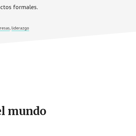
ctos formales.
resas
liderazgo
,
 el mundo