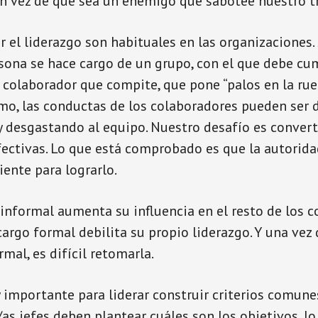
en vez de que sea un enemigo que sabotee nuestro t
r el liderazgo son habituales en las organizaciones.
ona se hace cargo de un grupo, con el que debe cum
 colaborador que compite, que pone “palos en la rue
mo, las conductas de los colaboradores pueden ser 
y desgastando al equipo. Nuestro desafío es convert
fectivas. Lo que está comprobado es que la autoridad
ciente para lograrlo.
 informal aumenta su influencia en el resto de los c
cargo formal debilita su propio liderazgo. Y una vez 
mal, es difícil retomarla.
 importante para liderar construir criterios comunes
/as jefes deben plantear cuáles son los objetivos, l