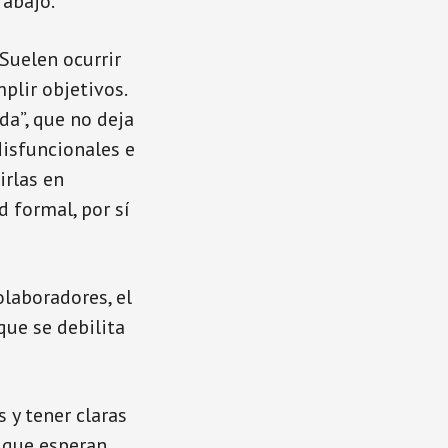
rabajo.
 Suelen ocurrir
plir objetivos.
da”, que no deja
disfuncionales e
irlas en
 formal, por sí
olaboradores, el
que se debilita
 y tener claras
o que esperan