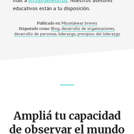
mail a
info@genesin.biz
. Nuestros asesores
educativos están a tu disposición.
Misceláneas breves
Publicado en:
Blog
desarrollo de organizaciones
Etiquetado como:
,
,
desarrollo de personas
liderazgo
principios del liderazgo
,
,
Footer
CTA
Ampliá tu capacidad
de observar el mundo