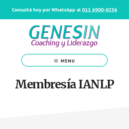
Saltar
Skip
Consultá hoy por WhatsApp al
011 6900-0256
al
to
contenido
footer
principal
Centro
de
MENU
Coaching
y
Liderazgo
Membresía IANLP