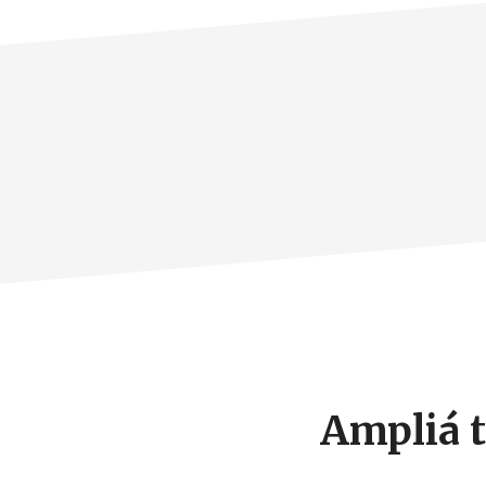
Footer
CTA
Ampliá t