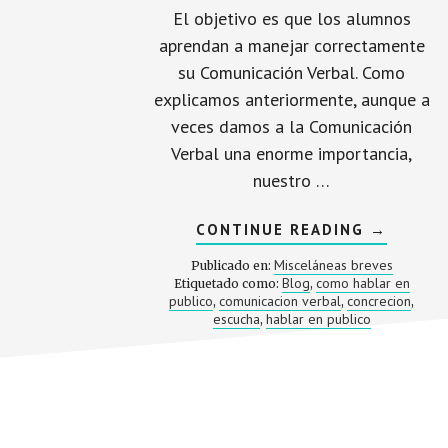
El objetivo es que los alumnos
aprendan a manejar correctamente
su Comunicación Verbal. Como
explicamos anteriormente, aunque a
veces damos a la Comunicación
Verbal una enorme importancia,
nuestro …
ACERCA
CONTINUE READING
→
DE
COMUNIC
Misceláneas breves
Publicado en:
VERBAL:
Blog
como hablar en
Etiquetado como:
,
CÓMO
publico
comunicacion verbal
concrecion
,
,
HABLAR
,
EN
escucha
hablar en publico
,
PÚBLICO
CONCREC
ESCUCHA
Footer