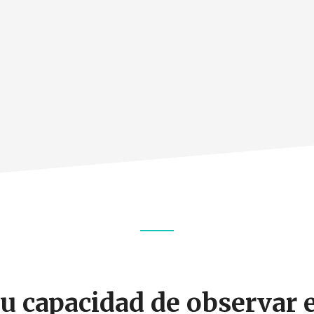
ENCIA
AL
u capacidad de observar