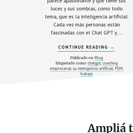
parece apasionante y que tiene sus
luces y sus sombras, como todo
tema, que es la inteligencia artificial.
Cada vez más personas están
fascinadas con el Chat GPT y …
ACERCA
CONTINUE READING
→
DE
EN
Blog
Publicado en:
TIEMPOS
chatgpt
coaching
Etiquetado como:
,
DE
empresarial
ia
inteligencia artificial
PEM
,
,
INTELIG
,
,
ARTIFICI
trabajo
Footer
CTA
Ampliá t