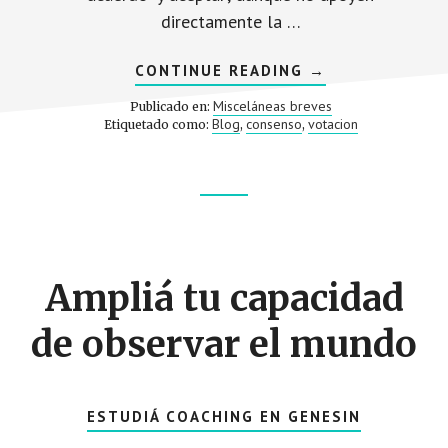
directamente la …
ACERCA
CONTINUE READING
→
DE
CONSTRUCCIÓN
Misceláneas breves
Publicado en:
DE
Blog
consenso
votacion
Etiquetado como:
,
,
CONSENSOS
Footer
CTA
Ampliá tu capacidad
de observar el mundo
ESTUDIÁ COACHING EN GENESIN