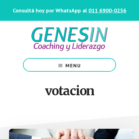
Saltar
Skip
Consultá hoy por WhatsApp al
011 6900-0256
al
to
contenido
footer
principal
Centro
de
MENU
Coaching
y
Liderazgo
votacion