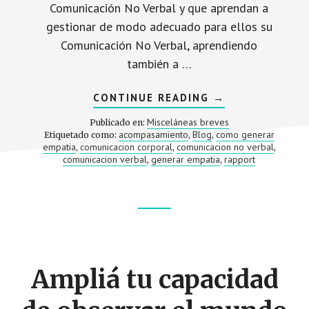
Comunicación No Verbal y que aprendan a
gestionar de modo adecuado para ellos su
Comunicación No Verbal, aprendiendo
también a …
ACERCA
CONTINUE READING
→
DE
COMUNICACIÓN
Misceláneas breves
Publicado en:
NO
acompasamiento
Blog
como generar
Etiquetado como:
,
,
VERBAL:
empatia
comunicacion corporal
comunicacion no verbal
,
,
CÓMO
,
GENERAR
comunicacion verbal
generar empatia
rapport
,
,
EMPATÍA
Footer
CTA
Ampliá tu capacidad