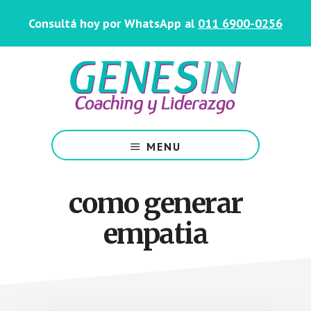
Saltar
Skip
Consultá hoy por WhatsApp al
011 6900-0256
al
to
contenido
footer
principal
Centro
de
MENU
Coaching
y
Liderazgo
como generar
empatia